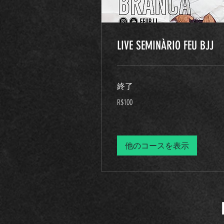
LIVE SEMINÀRIO FEU BJJ
終了
100
R$100
ブ
ラ
ジ
ル
レ
ア
他のコースを表示
ル