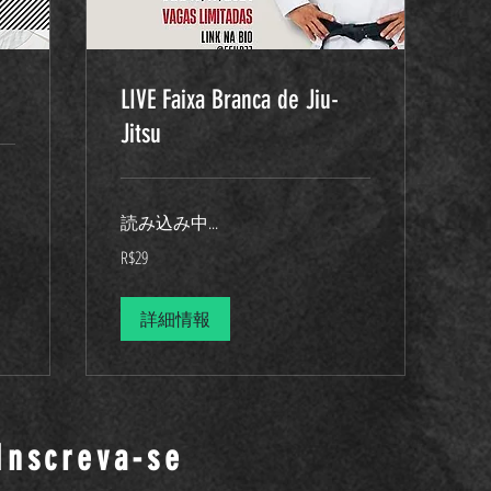
LIVE Faixa Branca de Jiu-
Jitsu
読み込み中...
29
R$29
ブ
ラ
ジ
ル
詳細情報
レ
ア
ル
Inscreva-se